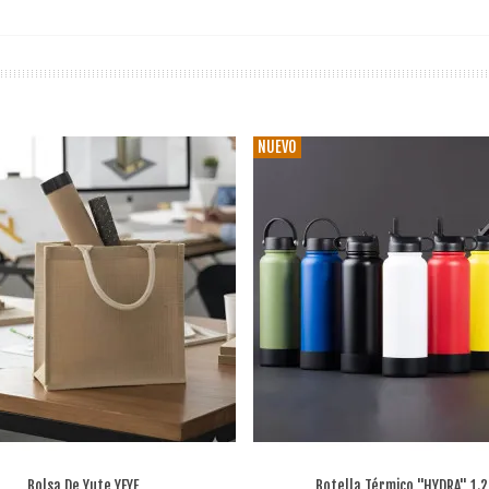
NUEVO
Bolsa De Yute YEYE
Botella Térmico "HYDRA" 1.2