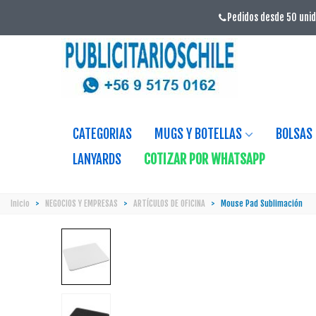
Pedidos desde 50 unid
CATEGORIAS
MUGS Y BOTELLAS
BOLSAS
LANYARDS
COTIZAR POR WHATSAPP
Inicio
>
NEGOCIOS Y EMPRESAS
>
ARTÍCULOS DE OFICINA
>
Mouse Pad Sublimación