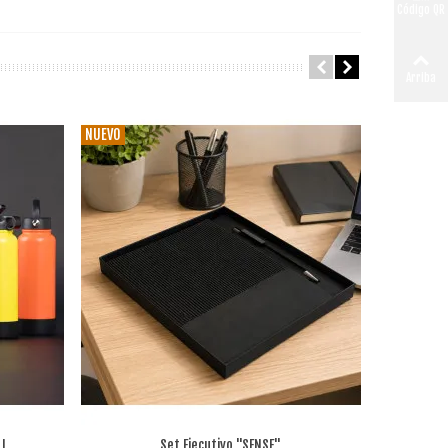
Código QR
Arriba
NUEVO
NUEVO
 L
Set Ejecutivo "SENSE"