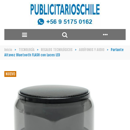
Inicio
>
TECNOLOGÍA
>
REGALOS TECNOLÓGICOS
>
AUDÍFONOS Y AUDIO
>
Parlante
Altavoz Bluetooth FLASH con Luces LED
NUEVO