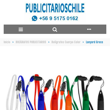
Inicio
>
BOLÍGRAFOS PUBLICITARIOS
>
Bolígrafos Cuerpo Color
>
Lanyard Gross