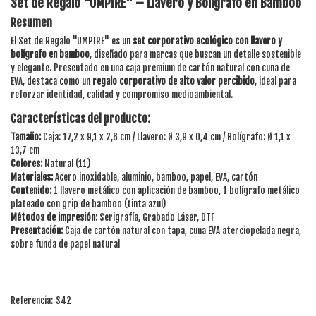
Set de Regalo "UMPIRE" – Llavero y Bolígrafo en Bamboo
Resumen
El Set de Regalo "UMPIRE" es un
set corporativo ecológico con llavero y
bolígrafo en bamboo
, diseñado para marcas que buscan un detalle sostenible
y elegante. Presentado en una caja premium de cartón natural con cuna de
EVA, destaca como un
regalo corporativo de alto valor percibido
, ideal para
reforzar identidad, calidad y compromiso medioambiental.
Características del producto:
Tamaño:
Caja: 17,2 x 9,1 x 2,6 cm / Llavero: Ø 3,9 x 0,4 cm / Bolígrafo: Ø 1,1 x
13,7 cm
Colores:
Natural (11)
Materiales:
Acero inoxidable, aluminio, bamboo, papel, EVA, cartón
Contenido:
1 llavero metálico con aplicación de bamboo, 1 bolígrafo metálico
plateado con grip de bamboo (tinta azul)
Métodos de impresión:
Serigrafía, Grabado Láser, DTF
Presentación:
Caja de cartón natural con tapa, cuna EVA aterciopelada negra,
sobre funda de papel natural
Referencia:
S42