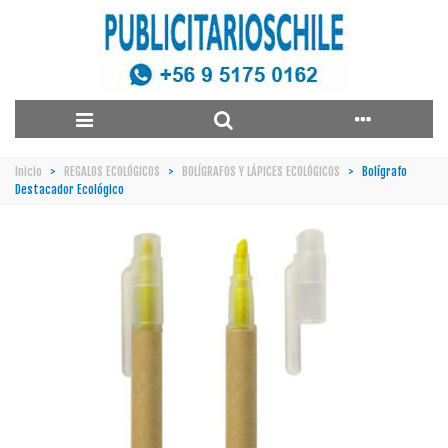
Inicio
>
REGALOS ECOLÓGICOS
>
BOLÍGRAFOS Y LÁPICES ECOLÓGICOS
>
Bolígrafo
Destacador Ecológico