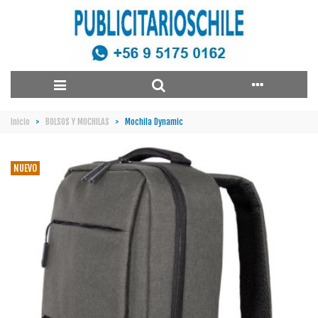
Inicio
>
BOLSOS Y MOCHILAS
>
Mochila Dynamic
NUEVO