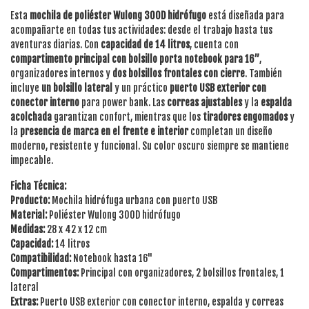
Esta
mochila de poliéster Wulong 300D hidrófugo
está diseñada para
acompañarte en todas tus actividades: desde el trabajo hasta tus
aventuras diarias. Con
capacidad de 14 litros
, cuenta con
compartimento principal con bolsillo porta notebook para 16”
,
organizadores internos y
dos bolsillos frontales con cierre
. También
incluye
un bolsillo lateral
y un práctico
puerto USB exterior con
conector interno
para power bank. Las
correas ajustables
y la
espalda
acolchada
garantizan confort, mientras que los
tiradores engomados
y
la
presencia de marca en el frente e interior
completan un diseño
moderno, resistente y funcional. Su color oscuro siempre se mantiene
impecable.
Ficha Técnica:
Producto:
Mochila hidrófuga urbana con puerto USB
Material:
Poliéster Wulong 300D hidrófugo
Medidas:
28 x 42 x 12 cm
Capacidad:
14 litros
Compatibilidad:
Notebook hasta 16"
Compartimentos:
Principal con organizadores, 2 bolsillos frontales, 1
lateral
Extras:
Puerto USB exterior con conector interno, espalda y correas