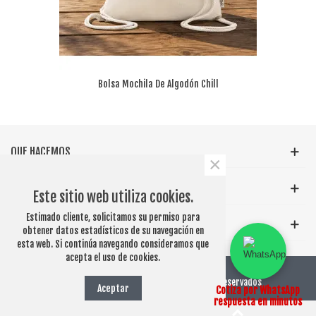
Bolsa Mochila De Algodón Chill
QUE HACEMOS
×
INFORMACIÓN GENERAL
Este sitio web utiliza cookies.
Estimado cliente, solicitamos su permiso para
ETIQUETAS POPULARES
obtener datos estadísticos de su navegación en
esta web. Si continúa navegando consideramos que
acepta el uso de cookies.
© 2026 PUBLICITARIOSCHILE.CL - Derechos Reservados
Aceptar
Cotiza por WhatsApp
respuesta en minutos