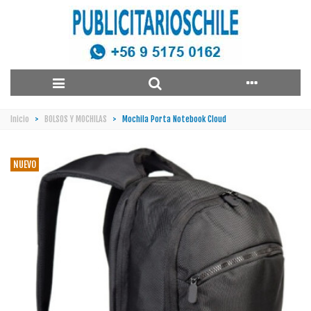
Inicio
>
BOLSOS Y MOCHILAS
>
Mochila Porta Notebook Cloud
NUEVO