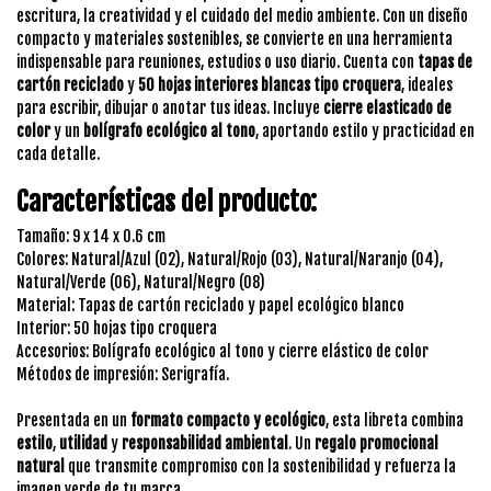
escritura, la creatividad y el cuidado del medio ambiente. Con un diseño
compacto y materiales sostenibles, se convierte en una herramienta
indispensable para reuniones, estudios o uso diario. Cuenta con
tapas de
cartón reciclado
y
50 hojas interiores blancas tipo croquera
, ideales
para escribir, dibujar o anotar tus ideas. Incluye
cierre elasticado de
color
y un
bolígrafo ecológico al tono
, aportando estilo y practicidad en
cada detalle.
Características del producto:
Tamaño: 9 x 14 x 0.6 cm
Colores: Natural/Azul (02), Natural/Rojo (03), Natural/Naranjo (04),
Natural/Verde (06), Natural/Negro (08)
Material: Tapas de cartón reciclado y papel ecológico blanco
Interior: 50 hojas tipo croquera
Accesorios: Bolígrafo ecológico al tono y cierre elástico de color
Métodos de impresión: Serigrafía.
Presentada en un
formato compacto y ecológico
, esta libreta combina
estilo
,
utilidad
y
responsabilidad ambiental
. Un
regalo promocional
natural
que transmite compromiso con la sostenibilidad y refuerza la
imagen verde de tu marca.