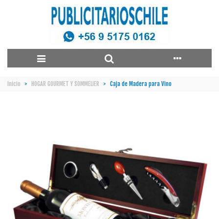
Inicio
>
HOGAR GOURMET Y SOMMELIER
>
Caja de Madera para Vino