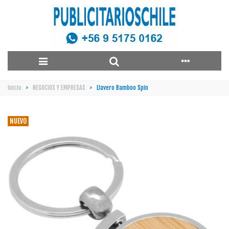
Inicio
>
NEGOCIOS Y EMPRESAS
>
Llavero Bamboo Spin
NUEVO