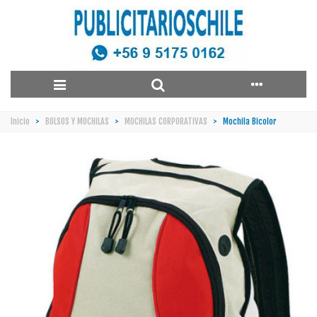
Inicio
>
BOLSOS Y MOCHILAS
>
MOCHILAS CORPORATIVAS
>
Mochila Bicolor