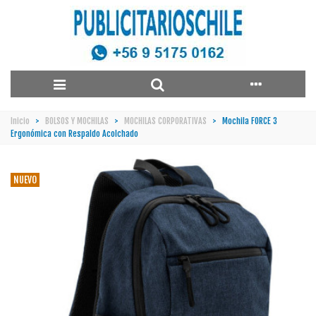
Inicio
>
BOLSOS Y MOCHILAS
>
MOCHILAS CORPORATIVAS
>
Mochila FORCE 3
Ergonómica con Respaldo Acolchado
NUEVO