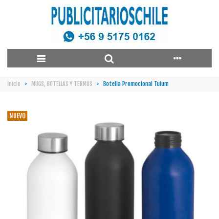
Inicio
>
MUGS, BOTELLAS Y TERMOS
>
Botella Promocional Tulum
NUEVO