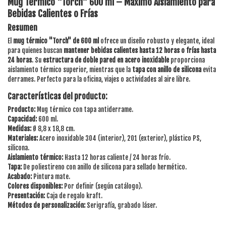
Mug Térmico "Torch" 600 ml – Máximo Aislamiento para
Bebidas Calientes o Frías
Resumen
El
mug térmico "Torch" de 600 ml
ofrece un diseño robusto y elegante, ideal
para quienes buscan
mantener bebidas calientes hasta 12 horas o frías hasta
24 horas
. Su
estructura de doble pared en acero inoxidable
proporciona
aislamiento térmico superior, mientras que la
tapa con anillo de silicona
evita
derrames. Perfecto para la oficina, viajes o actividades al aire libre.
Características del producto:
Producto:
Mug térmico con tapa antiderrame.
Capacidad:
600 ml.
Medidas:
Ø 8,8 x 18,8 cm.
Materiales:
Acero inoxidable 304 (interior), 201 (exterior), plástico PS,
silicona.
Aislamiento térmico:
Hasta 12 horas caliente / 24 horas frío.
Tapa:
De poliestireno con anillo de silicona para sellado hermético.
Acabado:
Pintura mate.
Colores disponibles:
Por definir (según catálogo).
Presentación:
Caja de regalo kraft.
Métodos de personalización:
Serigrafía, grabado láser.