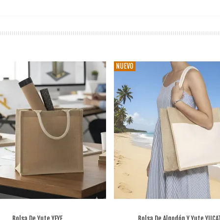
NUEVO
Bolsa De Yute YEYE
Bolsa De Algodón Y Yute YUCA