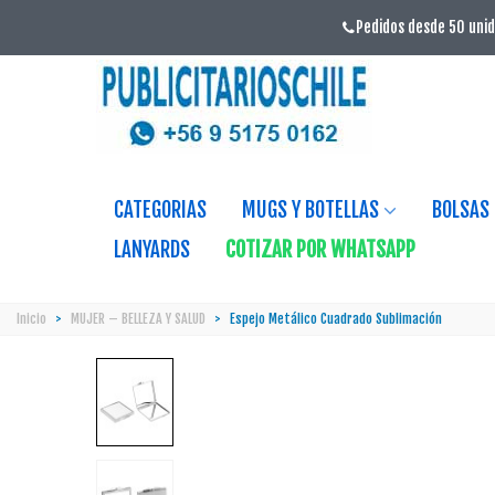
Pedidos desde 50 unid
CATEGORIAS
MUGS Y BOTELLAS
BOLSAS
LANYARDS
COTIZAR POR WHATSAPP
Inicio
>
MUJER – BELLEZA Y SALUD
>
Espejo Metálico Cuadrado Sublimación