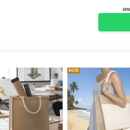
Coti
NUEVO