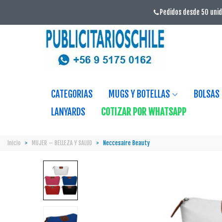
Pedidos desde 50 unid
CATEGORIAS
MUGS Y BOTELLAS
BOLSAS
LANYARDS
COTIZAR POR WHATSAPP
Inicio
>
MUJER – BELLEZA Y SALUD
>
Neccesaire Beauty