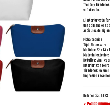
frente
y
tiradores
sofisticado.
El
interior está fo
unas dimensiones 
artículos de higie
Ficha técnica
Tipo:
Necessaire
Medidas:
22 x 13 x 
Material exterior:
Detalles:
Símil cue
Interior:
Con forro
Tiradores:
En símil
Impresión recome
Referencia:
T483
✔ Pedido mínimo 