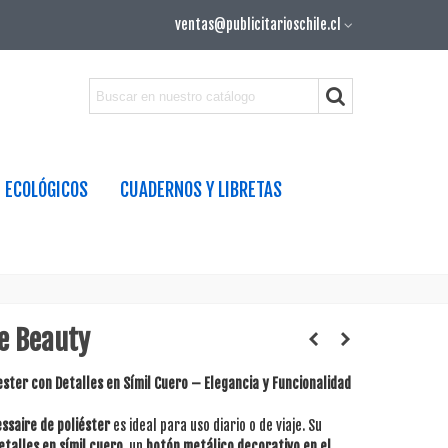
ventas@publicitarioschile.cl
ECOLÓGICOS
CUADERNOS Y LIBRETAS
e Beauty
ester con Detalles en Símil Cuero – Elegancia y Funcionalidad
ssaire de poliéster
es ideal para uso diario o de viaje. Su
etalles en símil cuero
, un
botón metálico decorativo en el