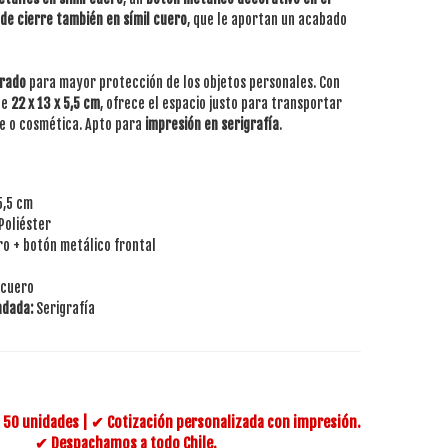
 de cierre también en símil cuero
, que le aportan un acabado
rrado
para mayor protección de los objetos personales. Con
de
22 x 13 x 5,5 cm
, ofrece el espacio justo para transportar
ne o cosmética. Apto para
impresión en serigrafía
.
5,5 cm
Poliéster
ro + botón metálico frontal
 cuero
ndada:
Serigrafía
50 unidades | ✔ Cotización personalizada con impresión.
✔ Despachamos a todo Chile.