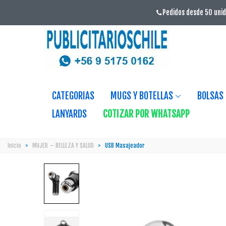
Pedidos desde 50 unid
CATEGORIAS
MUGS Y BOTELLAS
BOLSAS
LANYARDS
COTIZAR POR WHATSAPP
Inicio
>
MUJER – BELLEZA Y SALUD
>
USB Masajeador