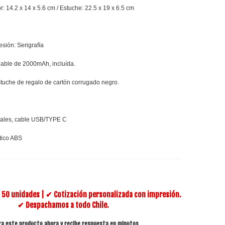
 14.2 x 14 x 5.6 cm / Estuche: 22.5 x 19 x 6.5 cm
sión: Serigrafía
rgable de 2000mAh, incluída.
tuche de regalo de cartón corrugado negro.
zales, cable USB/TYPE C
stico ABS
50 unidades | ✔ Cotización personalizada con impresión.
✔ Despachamos a todo Chile.
za este producto ahora y recibe respuesta en minutos