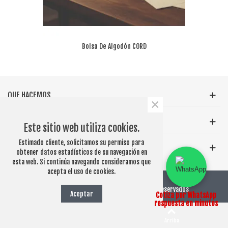
Bolsa De Algodón CORD
QUE HACEMOS
×
INFORMACIÓN GENERAL
Este sitio web utiliza cookies.
Estimado cliente, solicitamos su permiso para
ETIQUETAS POPULARES
obtener datos estadísticos de su navegación en
esta web. Si continúa navegando consideramos que
acepta el uso de cookies.
© 2026 PUBLICITARIOSCHILE.CL - Derechos Reservados
Aceptar
Cotiza por WhatsApp
respuesta en minutos
Código QR
Arriba