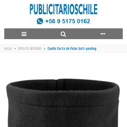
Inicio
>
ROPA DE INVIERNO
>
Cuello Corto de Polar Anti-peeling