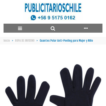
Inicio
>
ROPA DE INVIERNO
>
Guantes Polar Anti-Peeling para Mujer y Niño