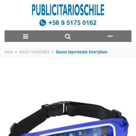
Inicio
>
VIAJES Y VACACIONES
>
Banano Impermeable Smartphone