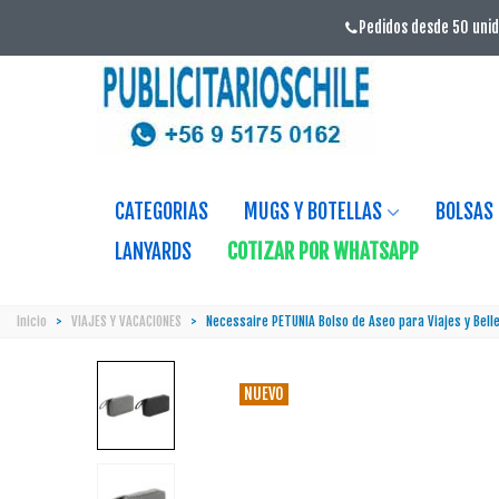
Pedidos desde 50 unid
CATEGORIAS
MUGS Y BOTELLAS
BOLSAS
LANYARDS
COTIZAR POR WHATSAPP
Inicio
>
VIAJES Y VACACIONES
>
Necessaire PETUNIA Bolso de Aseo para Viajes y Bell
NUEVO