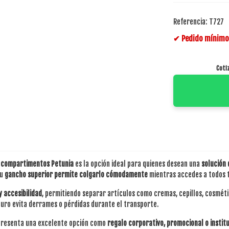
Referencia:
T727
✔ Pedido mínimo 
Coti
 compartimentos Petunia
es la opción ideal para quienes desean una
solución
su
gancho superior permite colgarlo cómodamente
mientras accedes a todos t
y accesibilidad
, permitiendo separar artículos como cremas, cepillos, cosmétic
guro evita derrames o pérdidas durante el transporte.
resenta una excelente opción como
regalo corporativo, promocional o instit