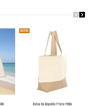
NUEVO
NUEVO
TÁN
Bolsa De Algodón Y Yute YONA
B