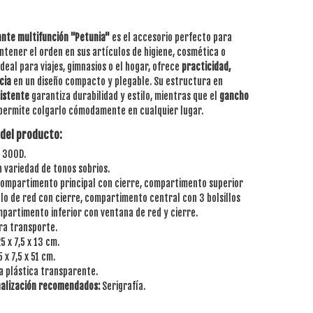
ante multifunción "Petunia"
es el accesorio perfecto para
tener el orden en sus artículos de higiene, cosmética o
deal para viajes, gimnasios o el hogar, ofrece
practicidad,
ncia
en un diseño compacto y plegable. Su estructura en
istente
garantiza durabilidad y estilo, mientras que el
gancho
permite colgarlo cómodamente en cualquier lugar.
 del producto:
 300D.
n variedad de tonos sobrios.
ompartimento principal con cierre, compartimento superior
llo de red con cierre, compartimento central con 3 bolsillos
partimento inferior con ventana de red y cierre.
ra transporte.
5 x 7,5 x 13 cm.
 x 7,5 x 51 cm.
a plástica transparente.
alización recomendados:
Serigrafía.