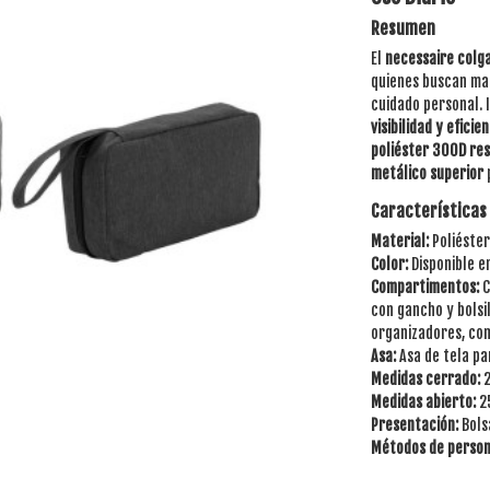
Resumen
El
necessaire colg
quienes buscan man
cuidado personal. I
visibilidad y eficie
poliéster 300D res
metálico superior
Características
Material:
Poliéster
Color:
Disponible e
Compartimentos:
C
con gancho y bolsi
organizadores, com
Asa:
Asa de tela pa
Medidas cerrado:
2
Medidas abierto:
25
Presentación:
Bols
Métodos de person