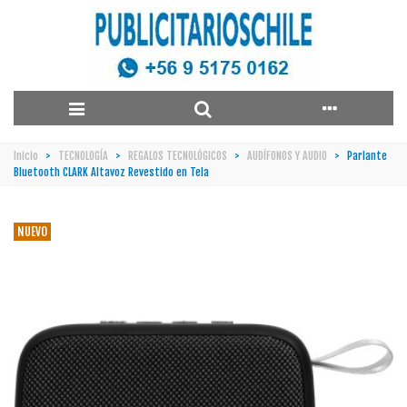
Inicio
>
TECNOLOGÍA
>
REGALOS TECNOLÓGICOS
>
AUDÍFONOS Y AUDIO
>
Parlante
Bluetooth CLARK Altavoz Revestido en Tela
NUEVO