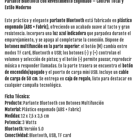
Parlante Bluetooth con Revestimiento Engomado – Control Total y
Estilo Moderno
Este práctico y elegante
parlante Bluetooth
está fabricado en
plástico
engomado (ABS + Fabric)
, ofreciendo un acabado suave al tacto y gran
resistencia. Incorpora una
luz azul indicadora
que parpadea durante el
emparejamiento, y se apaga al completarse la conexión. Dispone de
botones multifunción en la parte superior
: el botón (M) cambia entre
modos TF card, Bluetooth o USB; los botones (-) y (+) controlan el
volumen y selección de pistas; y el botón (>) permite pausar, reproducir
música o responder llamadas. En la parte trasera se encuentra el
botón
de encendido/apagado
y el puerto de carga mini USB. Incluye un
cable
de carga de 50 cm
. Se entrega en
caja de regalo
, listo para destacar en
cualquier campaña tecnológica.
Ficha Técnica:
Producto:
Parlante Bluetooth con Botones Multifunción
Material:
Plástico engomado (ABS + Fabric)
Medidas:
12 x 7,5 x 3,5 cm
Potencia:
3 Watts
Bluetooth:
Versión 5.0
Conectividad:
Bluetooth, USB, TF card