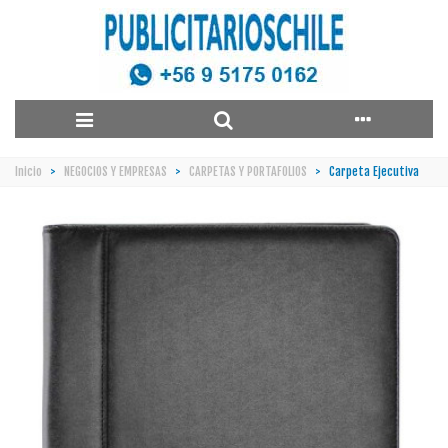
Inicio
>
NEGOCIOS Y EMPRESAS
>
CARPETAS Y PORTAFOLIOS
>
Carpeta Ejecutiva