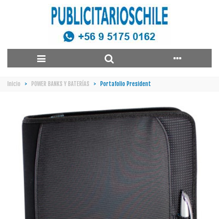
Inicio
>
POWER BANKS Y BATERÍAS
>
Portafolio President