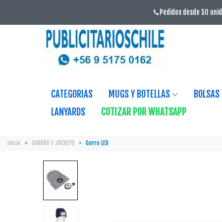
Pedidos desde 50 unid
CATEGORIAS
MUGS Y BOTELLAS
BOLSAS
LANYARDS
COTIZAR POR WHATSAPP
Inicio
>
GORROS Y JOCKEYS
>
Gorro LED