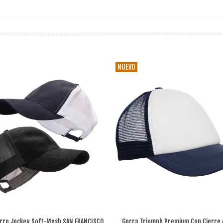
NUEVO
rro Jockey Soft-Mesh SAN FRANCISCO
Gorra Triumph Premium Con Cierre 