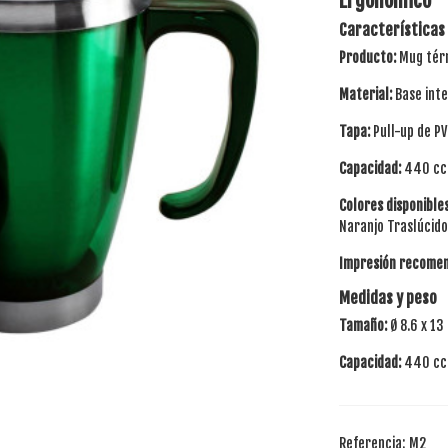
Ergonómico
Características
Producto:
Mug térm
Material:
Base inte
Tapa:
Pull-up de PV
Capacidad:
440 cc
Colores disponibles
Naranjo Traslúcido
Impresión recome
Medidas y peso
Tamaño:
Ø 8.6 x 13
Capacidad:
440 cc
Referencia:
M2