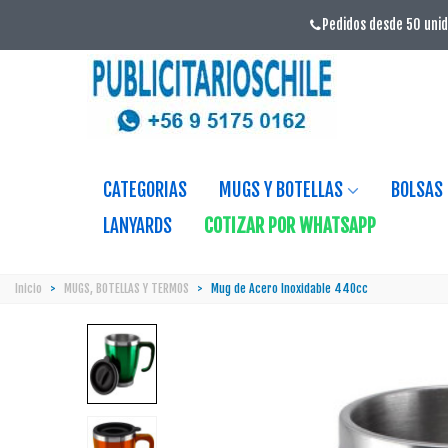
Pedidos desde 50 unid
CATEGORIAS
MUGS Y BOTELLAS
BOLSAS
LANYARDS
COTIZAR POR WHATSAPP
Inicio
>
MUGS, BOTELLAS Y TERMOS
>
Mug de Acero Inoxidable 440cc