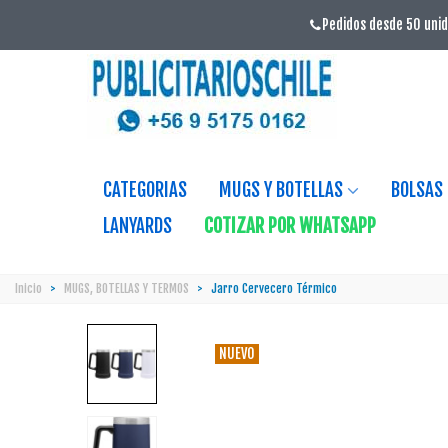
Pedidos desde 50 unid
CATEGORIAS
MUGS Y BOTELLAS
BOLSAS
LANYARDS
COTIZAR POR WHATSAPP
Inicio
>
MUGS, BOTELLAS Y TERMOS
>
Jarro Cervecero Térmico
NUEVO