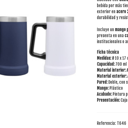
bebida por más tie
exterior en
acero 
durabilidad y resis
Incluye un
mango p
presenta en una
ca
institucionales o 
Ficha técnica
Medidas:
Ø 10 x 17
Capacidad:
700 ml
Material interior:
A
Material exterior:
Pared:
Doble, con s
Mango:
Plástico
Acabado:
Pintura p
Presentación:
Caja
Referencia:
T646