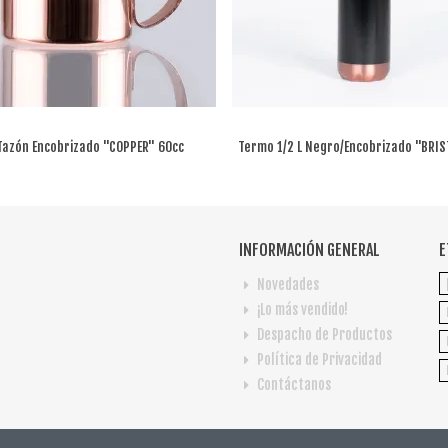
Tazón Encobrizado "COPPER" 60cc
Termo 1/2 L Negro/encobrizado "BRIS
INFORMACIÓN GENERAL
E
Novedades
¡Lo más vendido!
Despacho de Productos
Política de Privacidad
Contáctanos