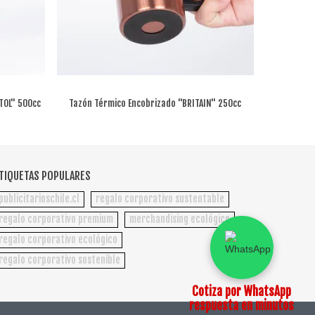
TOL" 500cc
Tazón Térmico Encobrizado "BRITAIN" 250cc
Set Term
TIQUETAS POPULARES
publicitarioschile.cl
regalo corporativo sustentable
regalo corporativo premium
merchandising ecológico
regalo corporativo ecológico
regalo corporativo sostenible
Cotiza por WhatsApp
respuesta en minutos