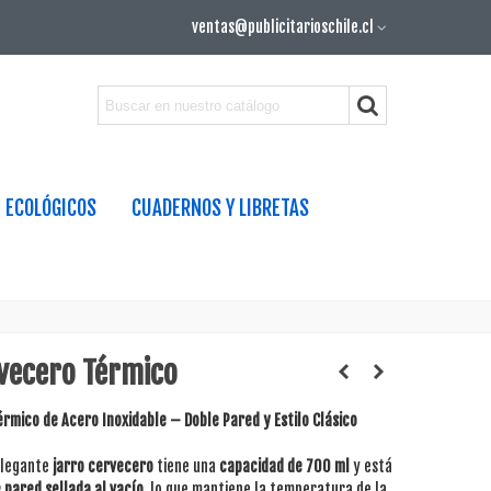
ventas@publicitarioschile.cl
ECOLÓGICOS
CUADERNOS Y LIBRETAS
vecero Térmico
rmico de Acero Inoxidable – Doble Pared y Estilo Clásico
elegante
jarro cervecero
tiene una
capacidad de 700 ml
y está
 pared sellada al vacío
, lo que mantiene la temperatura de la