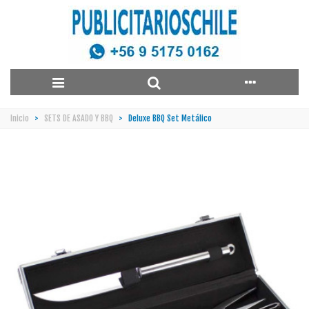
Inicio
>
SETS DE ASADO Y BBQ
>
Deluxe BBQ Set Metálico